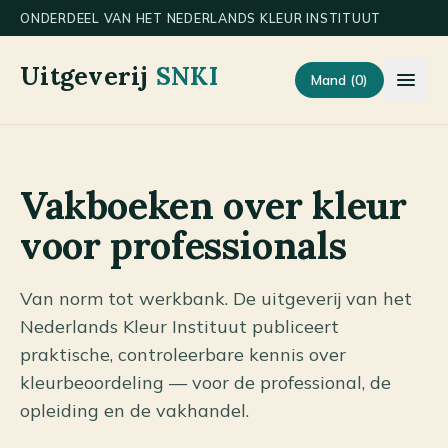
ONDERDEEL VAN HET NEDERLANDS KLEUR INSTITUUT
aar hoofdinhoud
Uitgeverij
SNKI
Mand (
0
)
Vakboeken over kleur
voor professionals
Van norm tot werkbank. De uitgeverij van het
Nederlands Kleur Instituut publiceert
praktische, controleerbare kennis over
kleurbeoordeling — voor de professional, de
opleiding en de vakhandel.